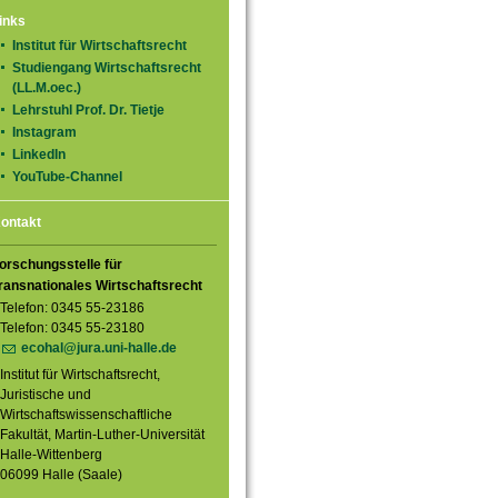
inks
Institut für Wirtschaftsrecht
Studiengang Wirtschaftsrecht
(LL.M.oec.)
Lehrstuhl Prof. Dr. Tietje
Instagram
LinkedIn
YouTube-Channel
ontakt
orschungsstelle für
ransnationales Wirtschaftsrecht
Telefon: 0345 55-23186
Telefon: 0345 55-23180
ecohal@jura.uni-halle.de
Institut für Wirtschaftsrecht,
Juristische und
Wirtschaftswissenschaftliche
Fakultät, Martin-Luther-Universität
Halle-Wittenberg
06099 Halle (Saale)