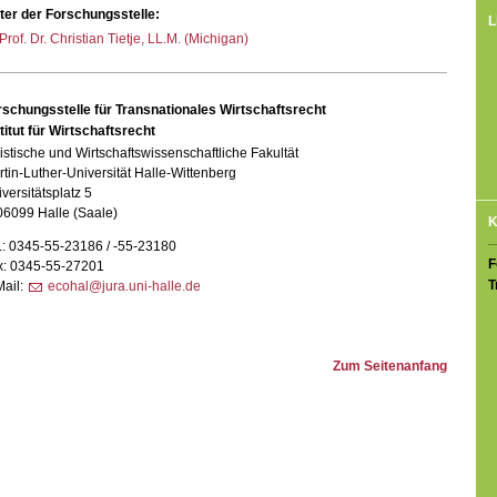
iter der Forschungsstelle:
L
Prof. Dr. Christian Tietje, LL.M. (Michigan)
rschungsstelle für Transnationales Wirtschaftsrecht
titut für Wirtschaftsrecht
istische und Wirtschaftswissenschaftliche Fakultät
tin-Luther-Universität Halle-Wittenberg
versitätsplatz 5
06099 Halle (Saale)
K
.: 0345-55-23186 / -55-23180
F
x: 0345-55-27201
T
Mail:
ecohal@jura.uni-halle.de
Zum Seitenanfang