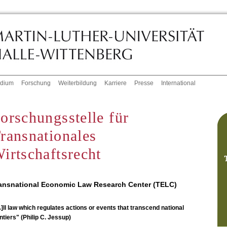
udium
Forschung
Weiterbildung
Karriere
Presse
International
orschungsstelle für
ransnationales
irtschaftsrecht
ansnational Economic Law Research Center (TELC)
]ll law which regulates actions or events that transcend national
ntiers" (Philip C. Jessup)