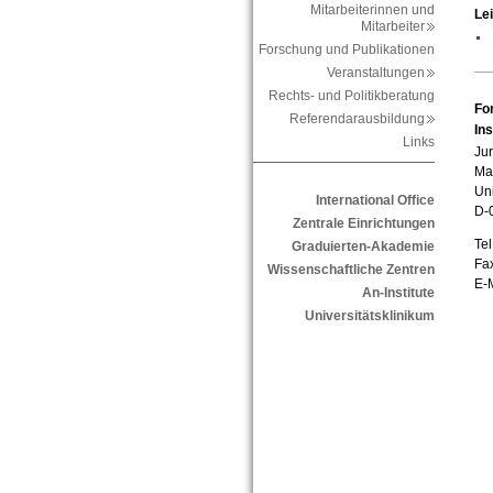
Mitarbeiterinnen und
Le
Mitarbeiter
Forschung und Publikationen
Veranstaltungen
Rechts- und Politikberatung
Fo
Referendarausbildung
Ins
Links
Jur
Mar
Uni
International Office
D-
Zentrale Einrichtungen
Tel
Graduierten-Akademie
Fa
Wissenschaftliche Zentren
E-
An-Institute
Universitätsklinikum