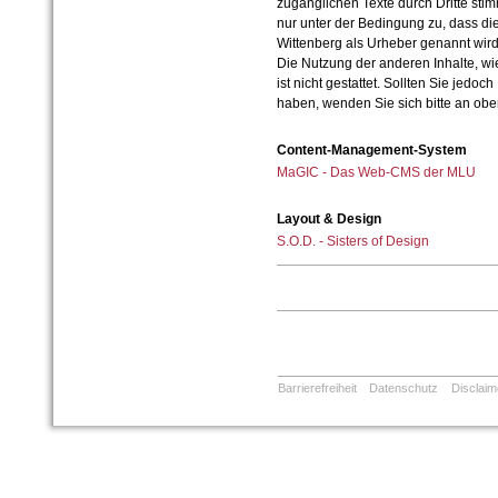
zugänglichen Texte durch Dritte sti
nur unter der Bedingung zu, dass die
Wittenberg als Urheber genannt wird
Die Nutzung der anderen Inhalte, wie
ist nicht gestattet. Sollten Sie jedo
haben, wenden Sie sich bitte an ob
Content-Management-System
MaGIC - Das Web-CMS der MLU
Layout & Design
S.O.D. - Sisters of Design
Barrierefreiheit
Datenschutz
Disclaim