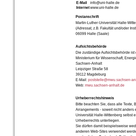
E-Mail
info@uni-halle.de
Internet
www.uni-halle.de
Postanschrift
Martin-Luther-Universität Halle-Witt
(Adressat, z.B. Fakultät und/oder Inst
06099 Halle (Saale)
Aufsichtsbehörde
Die zuständige Aufsichtsbehörde ist
Ministerium für Wissenschaft, Ener
Sachsen-Anhalt
Leipziger Straße 58
39112 Magdeburg
E-Mail:
poststelle@mwu.sachsen-anh
Web:
mwu.sachsen-anhalt.de
Urheberrechtshinweis
Bitte beachten Sie, dass alle Texte, 
Arrangements - soweit nicht anders er
Universität Halle-Wittenberg selbst 
Urheberrechts unterliegen.
Sie dürfen damit beispielsweise wed
anderen Web-Sites verwendet werde